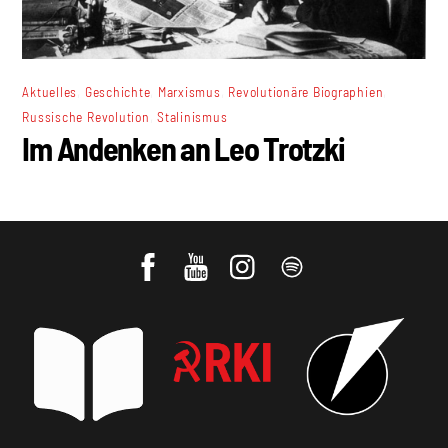
,
,
,
,
Aktuelles
Geschichte
Marxismus
Revolutionäre Biographien
,
Russische Revolution
Stalinismus
Im Andenken an Leo Trotzki