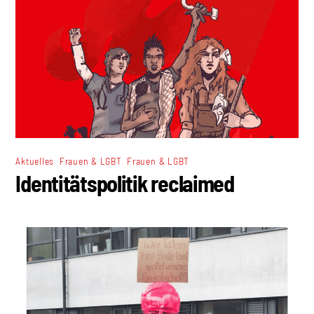
,
,
Aktuelles
Frauen & LGBT
Frauen & LGBT
Identitätspolitik reclaimed