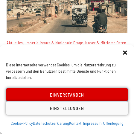
,
,
Aktuelles
Imperialismus & Nationale Frage
Naher & Mittlerer Osten
Syrien nach dem Umsturz:
Klassenwidersprüche,
Diese Internetseite verwendet Cookies, um die Nutzererfahrung zu
verbessern und den Benutzern bestimmte Dienste und Funktionen
imperialistische Rivalität und der
bereitzustellen.
Weg zur Barbarei
EINVERSTANDEN
EINSTELLUNGEN
Cookie-Policy
Datenschutzerklärung
Kontakt, Impressum, Offenlegung