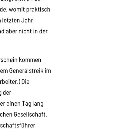
de, womit praktisch
 letzten Jahr
d aber nicht in der
Vorschein kommen
nem Generalstreik im
beiter.) Die
g der
er einen Tag lang
schen Gesellschaft.
kschaftsführer