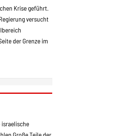
ichen Krise geführt.
 Regierung versucht
lbereich
Seite der Grenze im
 israelische
hlen Große Teile der