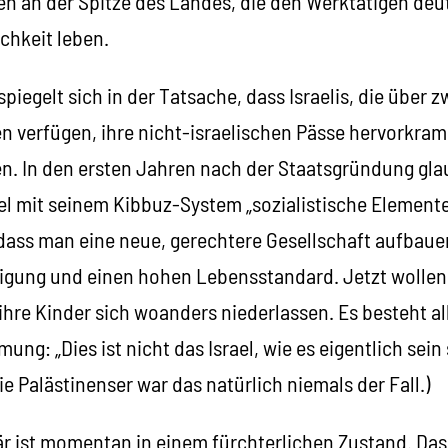
n an der Spitze des Landes, die den Werktätigen deu
ichkeit leben.
iegelt sich in der Tatsache, dass Israelis, die über z
n verfügen, ihre nicht-israelischen Pässe hervorkram
en. In den ersten Jahren nach der Staatsgründung gla
l mit seinem Kibbuz-System „sozialistische Elemente“
 dass man eine neue, gerechtere Gesellschaft aufbaue
igung und einen hohen Lebensstandard. Jetzt wollen 
ihre Kinder sich woanders niederlassen. Es besteht a
ng: „Dies ist nicht das Israel, wie es eigentlich sein
ie Palästinenser war das natürlich niemals der Fall.)
tär ist momentan in einem fürchterlichen Zustand. Das 