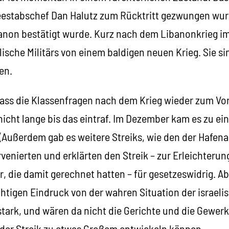
estabschef Dan Halutz zum Rücktritt gezwungen wur
anon bestätigt wurde. Kurz nach dem Libanonkrieg im
ische Militärs von einem baldigen neuen Krieg. Sie sin
en.
dass die Klassenfragen nach dem Krieg wieder zum 
icht lange bis das eintraf. Im Dezember kam es zu ei
 (Außerdem gab es weitere Streiks, wie den der Hafenar
rvenierten und erklärten den Streik – zur Erleichterun
 die damit gerechnet hatten – für gesetzeswidrig. Ab
chtigen Eindruck von der wahren Situation der israeli
stark, und wären da nicht die Gerichte und die Gewer
 der Streik zu etwas Großem entwickeln können.