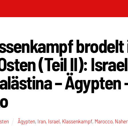
assenkampf brodelt
ten (Teil II): Israel
Palästina – Ägypten 
o
Osten
Ägypten
,
Iran
,
Israel
,
Klassenkampf
,
Marocco
,
Naher