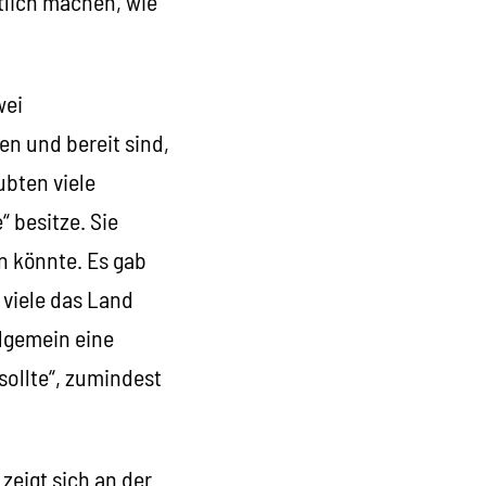
tlich machen, wie
wei
en und bereit sind,
ubten viele
 besitze. Sie
n könnte. Es gab
viele das Land
llgemein eine
 sollte“, zumindest
zeigt sich an der