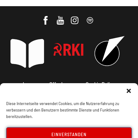
Impressum, Offenlegung
Cookie Policy
Datenschutz
Kontakt
Diese Internetseite verwendet Cookies, um die Nutzererfahrung zu
verbessern und den Benutzern bestimmte Dienste und Funktionen
bereitzustellen.
EINVERSTANDEN