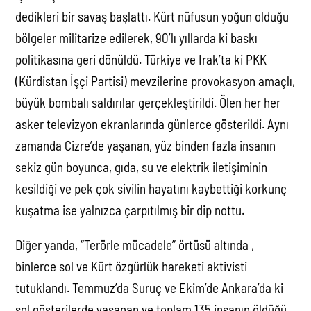
dedikleri bir savaş başlattı. Kürt nüfusun yoğun olduğu
bölgeler militarize edilerek, 90’lı yıllarda ki baskı
politikasına geri dönüldü. Türkiye ve Irak’ta ki PKK
(Kürdistan İşçi Partisi) mevzilerine provokasyon amaçlı,
büyük bombalı saldırılar gerçekleştirildi. Ölen her her
asker televizyon ekranlarında günlerce gösterildi. Aynı
zamanda Cizre’de yaşanan, yüz binden fazla insanın
sekiz gün boyunca, gıda, su ve elektrik iletişiminin
kesildiği ve pek çok sivilin hayatını kaybettiği korkunç
kuşatma ise yalnızca çarpıtılmış bir dip nottu.
Diğer yanda, “Terörle mücadele” örtüsü altında ,
binlerce sol ve Kürt özgürlük hareketi aktivisti
tutuklandı. Temmuz’da Suruç ve Ekim’de Ankara’da ki
sol gösterilerde yaşanan ve toplam 135 insanın öldüğü