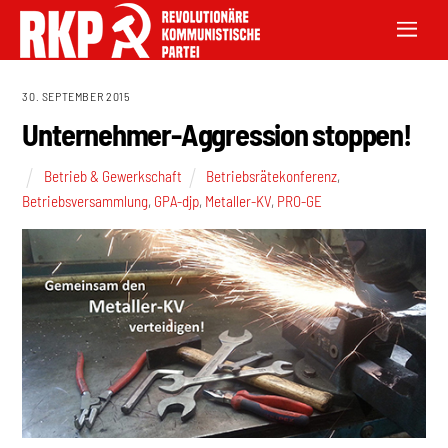
30. SEPTEMBER 2015
Unternehmer-Aggression stoppen!
Betrieb & Gewerkschaft
Betriebsrätekonferenz
,
Betriebsversammlung
,
GPA-djp
,
Metaller-KV
,
PRO-GE