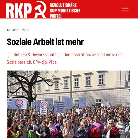
13. APRIL 2015
Soziale Arbeit ist mehr
Betrieb & Gewerkschaft
Demonstration
,
Gesundheits- und
Sozialbereich
,
GPA-djp
,
Vida