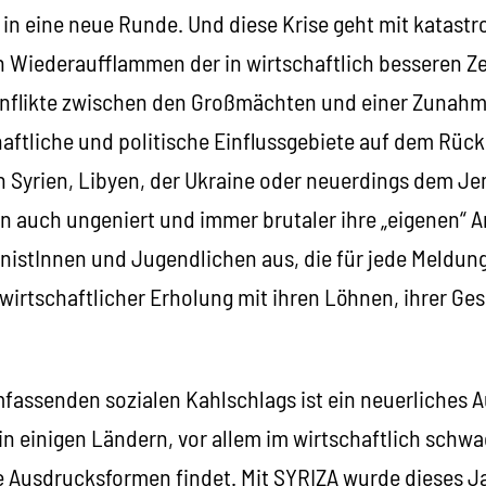
e in eine neue Runde. Und diese Krise geht mit katast
in Wiederaufflammen der in wirtschaftlich besseren Z
flikte zwischen den Großmächten und einer Zunahme
aftliche und politische Einflussgebiete auf dem Rück
n Syrien, Libyen, der Ukraine oder neuerdings dem J
n auch ungeniert und immer brutaler ihre „eigenen“ A
onistInnen und Jugendlichen aus, die für jede Meldun
irtschaftlicher Erholung mit ihren Löhnen, ihrer Ges
umfassenden sozialen Kahlschlags ist ein neuerliches
in einigen Ländern, vor allem im wirtschaftlich sch
e Ausdrucksformen findet. Mit SYRIZA wurde dieses J