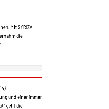
chen. Mit SYRIZA
bernahm die
?
14}
rung und einer immer
t“ geht die