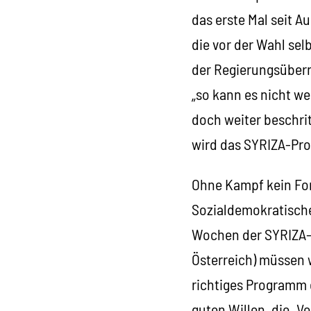
das erste Mal seit A
die vor der Wahl se
der Regierungsübern
„so kann es nicht we
doch weiter beschrit
wird das SYRIZA-Pr
Ohne Kampf kein Fort
Sozialdemokratische
Wochen der SYRIZA-R
Österreich) müssen w
richtiges Programm 
guten Willen, die „V