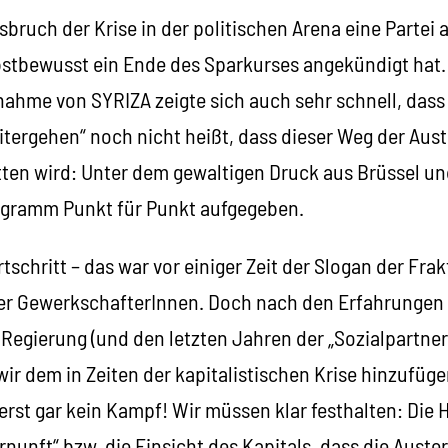
usbruch der Krise in der politischen Arena eine Partei 
lbstbewusst ein Ende des Sparkurses angekündigt ha
ahme von SYRIZA zeigte sich auch sehr schnell, dass
itergehen“ noch nicht heißt, dass dieser Weg der Auste
ten wird: Unter dem gewaltigen Druck aus Brüssel und
ogramm Punkt für Punkt aufgegeben.
schritt – das war vor einiger Zeit der Slogan der Frak
r GewerkschafterInnen. Doch nach den Erfahrungen 
egierung (und den letzten Jahren der „Sozialpartner
ir dem in Zeiten der kapitalistischen Krise hinzufüg
erst gar kein Kampf! Wir müssen klar festhalten: Die
ernunft“ bzw. die Einsicht des Kapitals, dass die Aust