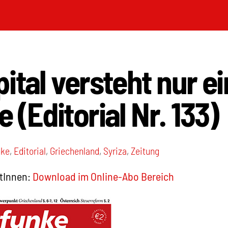
ital versteht nur e
 (Editorial Nr. 133)
nke
,
Editorial
,
Griechenland
,
Syriza
,
Zeitung
tInnen:
Download im Online-Abo Bereich