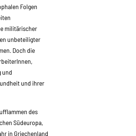
rophalen Folgen
eiten
 militärischer
en unbeteiligter
emen. Doch die
rbeiterInnen,
g und
undheit und ihrer
 Aufflammen des
wachen Südeuropa,
ahr in Griechenland