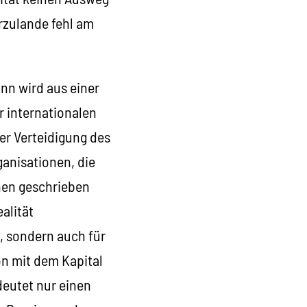
erzulande fehl am
ann wird aus einer
r internationalen
er Verteidigung des
anisationen, die
nen geschrieben
alität
, sondern auch für
on mit dem Kapital
eutet nur einen