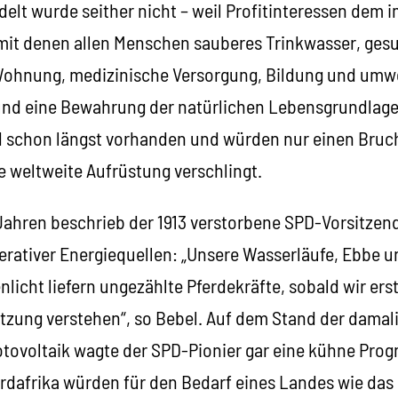
elt wurde seither nicht – weil Profitinteressen dem 
 mit denen allen Menschen sauberes Trinkwasser, ges
hnung, medizinische Versorgung, Bildung und umw
nd eine Bewahrung der natürlichen Lebensgrundlage
 schon längst vorhanden und würden nur einen Bruch
 weltweite Aufrüstung verschlingt.
Jahren beschrieb der 1913 verstorbene SPD-Vorsitzen
erativer Energiequellen: „Unsere Wasserläufe, Ebbe u
licht liefern ungezählte Pferdekräfte, sobald wir erst
ung verstehen“, so Bebel. Auf dem Stand der damal
tovoltaik wagte der SPD-Pionier gar eine kühne Progn
rdafrika würden für den Bedarf eines Landes wie das