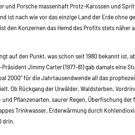
r und Porsche massenhaft Protz-Karossen und Sprit
d ist nach wie vor das einzige Land der Erde ohne g
st den Konzernen das Hemd des Profits stets näher al
ngt auf den Punkt, was schon seit 1980 bekannt ist, 
Präsident Jimmy Carter (1977-81) gab damals eine Stud
bal 2000“ für die Jahrtausendwende all das prophezei
elt. Ob Rückgang der Urwälder, Waldsterben, Vordri
- und Pflanzenarten, saurer Regen, Überfischung der 
appes Trinkwasser, Erderwärmung durch Kohlendioxid
 drin.