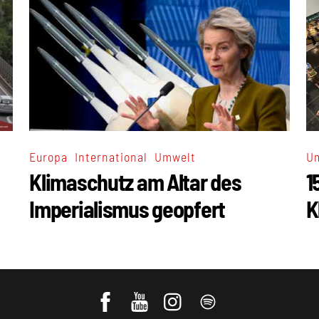
,
,
Europa
International
Umwelt
U
Klimaschutz am Altar des
1
Imperialismus geopfert
K