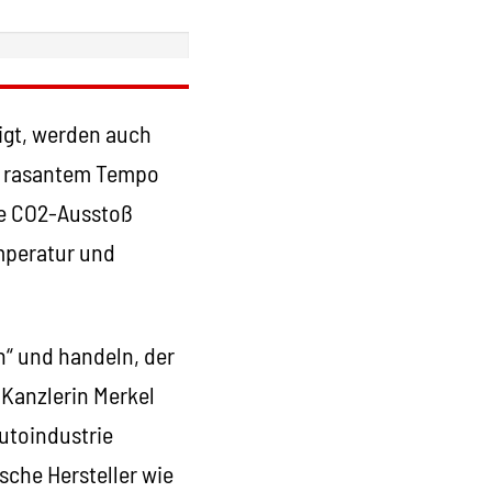
igt, werden auch
it rasantem Tempo
te CO2-Ausstoß
emperatur und
n“ und handeln, der
 Kanzlerin Merkel
utoindustrie
sche Hersteller wie