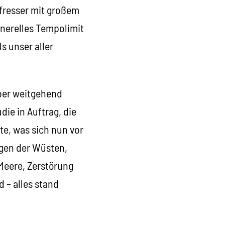
fresser mit großem
enerelles Tempolimit
s unser aller
aber weitgehend
ie in Auftrag, die
te, was sich nun vor
ngen der Wüsten,
Meere, Zerstörung
 – alles stand