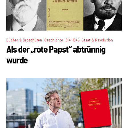
,
,
Bücher & Broschüren
Geschichte 1914-1945
Staat & Revolution
Als der „rote Papst“ abtrünnig
wurde