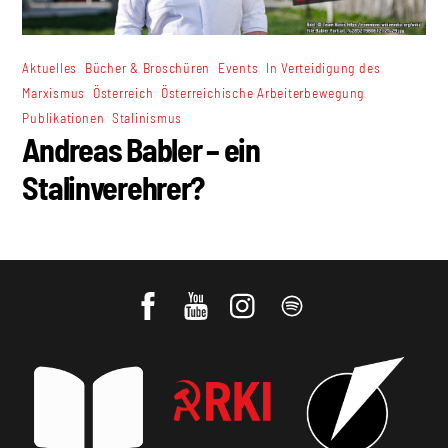
,
,
,
Aktuelles
Bücher & Broschüren
Events
In Verteidigung des
,
,
,
Marxismus
Österreich
Österreichische Arbeiterbewegung
,
Publikationen
Stalinismus
Andreas Babler – ein
Stalinverehrer?