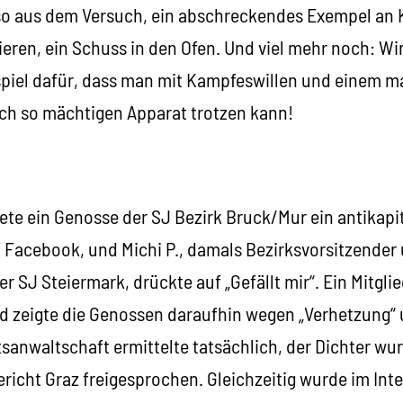
lso aus dem Versuch, ein abschreckendes Exempel an K
ieren, ein Schuss in den Ofen. Und viel mehr noch: Wi
piel dafür, dass man mit Kampfeswillen und einem m
h so mächtigen Apparat trotzen kann!
ete ein Genosse der SJ Bezirk Bruck/Mur ein antikapit
f Facebook, und Michi P., damals Bezirksvorsitzender 
 SJ Steiermark, drückte auf „Gefällt mir“. Ein Mitgli
nd zeigte die Genossen daraufhin wegen „Verhetzung“ 
tsanwaltschaft ermittelte tatsächlich, der Dichter wu
icht Graz freigesprochen. Gleichzeitig wurde im Inte