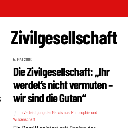
Zivilgesellschaft
5. MAI 2000
Die Zivilgesellschaft: „Ihr
werdet’s nicht vermuten –
s
wir sind die Guten“
In Verteidigung des Marxismus
,
Philosophie und
Wissenschaft
Ein Begriff geistert seit Beginn der