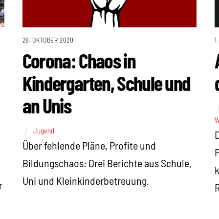
1
26. OKTOBER 2020
Corona: Chaos in
Kindergarten, Schule und
an Unis
W
Jugend
D
Über fehlende Pläne, Profite und
P
Bildungschaos: Drei Berichte aus Schule,
k
Uni und Kleinkinderbetreuung.
r
R