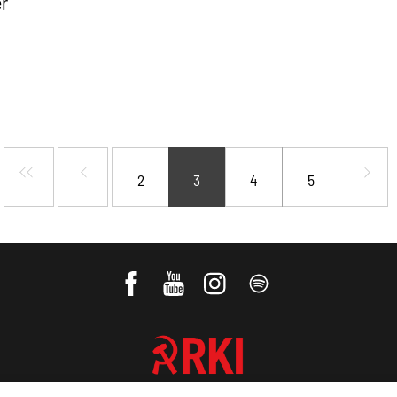
r
2
3
4
5