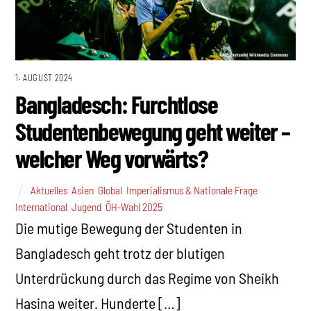
1. AUGUST 2024
Bangladesch: Furchtlose
Studentenbewegung geht weiter –
welcher Weg vorwärts?
Aktuelles
,
Asien
,
Global
,
Imperialismus & Nationale Frage
,
International
,
Jugend
,
ÖH-Wahl 2025
Die mutige Bewegung der Studenten in
Bangladesch geht trotz der blutigen
Unterdrückung durch das Regime von Sheikh
Hasina weiter. Hunderte […]