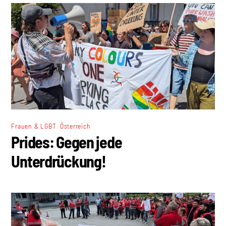
,
Frauen & LGBT
Österreich
Prides: Gegen jede
Unterdrückung!