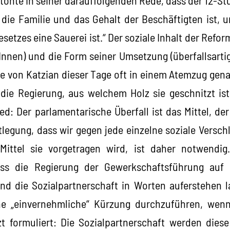
 die Familie und das Gehalt der Beschäftigten ist, u
etzes eine Sauerei ist.“ Der soziale Inhalt der Refor
Innen) und die Form seiner Umsetzung (überfallsart
 von Katzian dieser Tage oft in einem Atemzug genann
 die Regierung, aus welchem Holz sie geschnitzt ist
d: Der parlamentarische Überfall ist das Mittel, der
tlegung, dass wir gegen jede einzelne soziale Versc
ittel sie vorgetragen wird, ist daher notwendig
ass die Regierung der Gewerkschaftsführung auf 
und die Sozialpartnerschaft in Worten auferstehen 
e „einvernehmliche“ Kürzung durchzuführen, wen
zt formuliert: Die Sozialpartnerschaft werden die