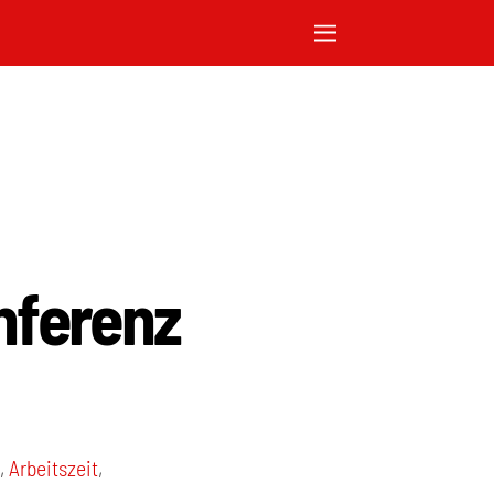
nferenz
m
,
Arbeitszeit
,