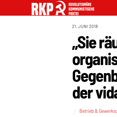
21. JUNI 2018
„Sie rä
organis
Gegenb
der vid
Betrieb & Gewerks