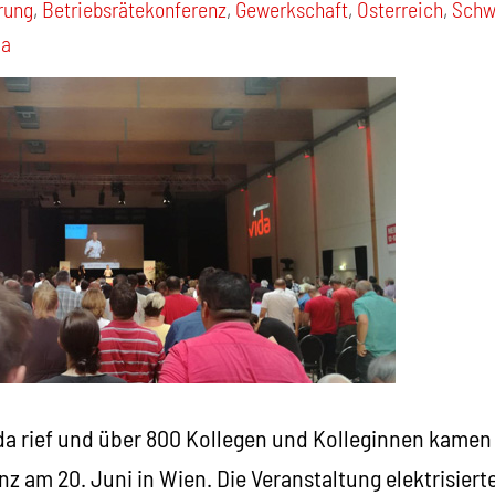
erung
,
Betriebsrätekonferenz
,
Gewerkschaft
,
Österreich
,
Schw
da
da rief und über 800 Kollegen und Kolleginnen kamen
z am 20. Juni in Wien. Die Veranstaltung elektrisiert