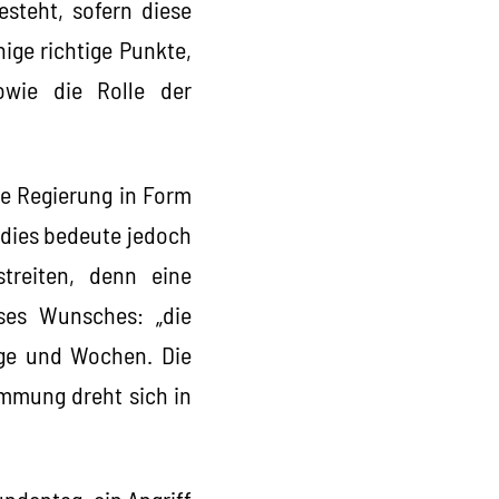
esteht, sofern diese
nige richtige Punkte,
owie die Rolle der
ie Regierung in Form
 dies bedeute jedoch
treiten, denn eine
ses Wunsches: „die
age und Wochen. Die
immung dreht sich in
ndentag „ein Angriff