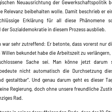
egischen Neuausrichtung der Gewerkschaftspolitik b
he Relevanz beibehalten wolle. Damit beschrieb er ei
chlüssige Erklärung für all diese Phänomene s
der Sozialdemokratie in diesem Prozess ausblieb.
n war sehr zutreffend: Er betonte, dass vorerst nur d
n Willen bekundet habe die Arbeitszeit zu verlängern,
schlossene Sache sei. Man könne jetzt darum s
bedeute nicht automatisch die Durchsetzung die
 und gestaltbar“. Und genau darum geht es dieser T
 eine Regierung, doch ohne unsere freundliche Zust
nziges Rad.
tonte in seiner darauffolgenden Rede, dass der 12-Stu