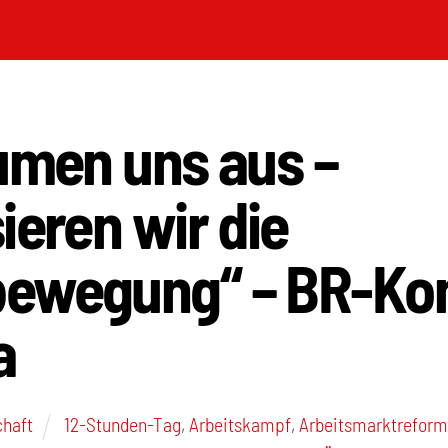
umen uns aus –
ieren wir die
ewegung“ – BR-Ko
a
chaft
12-Stunden-Tag
,
Arbeitskampf
,
Arbeitsmarktrefor