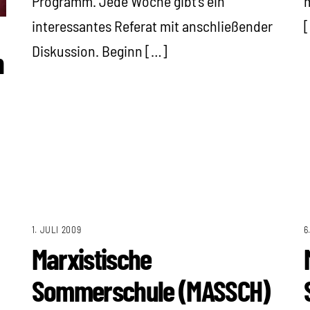
Programm. Jede Woche gibt’s ein
m
interessantes Referat mit anschließender
Diskussion. Beginn […]
n
1. JULI 2009
6
Marxistische
Sommerschule (MASSCH)