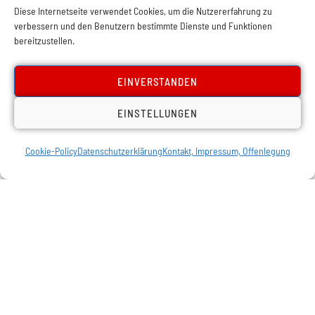
Totalitarismus. Immer wieder setzen die
Diese Internetseite verwendet Cookies, um die Nutzererfahrung zu
verbessern und den Benutzern bestimmte Dienste und Funktionen
Bürgerlichen Kommunismus und
bereitzustellen.
Nationalsozialismus gleich. Sandro Tsipouras
EINVERSTANDEN
zeigt, welche Funktion diese
Totalitarismustheorie im ideologischen Arsenal
EINSTELLUNGEN
[…]
Cookie-Policy
Datenschutzerklärung
Kontakt, Impressum, Offenlegung