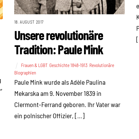
e
K
18. AUGUST 2017
P
Unsere revolutionäre
Tradition: Paule Mink
Frauen & LGBT
,
Geschichte 1848-1913
,
Revolutionäre
Biographien
g
Paule Mink wurde als Adèle Paulina
“
Mekarska am 9. November 1839 in
Clermont-Ferrand geboren. Ihr Vater war
ein polnischer Offizier, […]