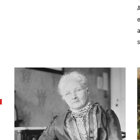
A
e
a
s