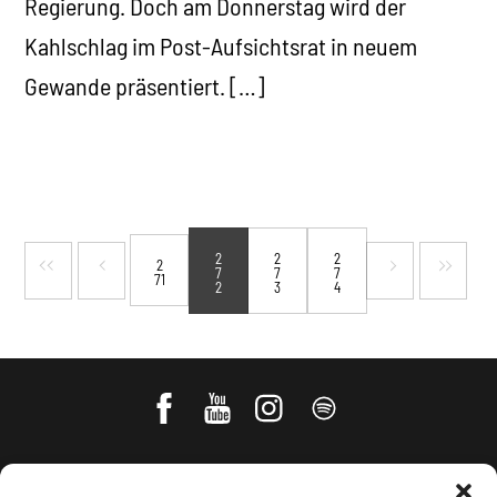
Regierung. Doch am Donnerstag wird der
Kahlschlag im Post-Aufsichtsrat in neuem
Gewande präsentiert. […]
2
2
2
2
7
7
7
71
2
3
4