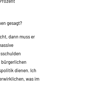
 Prozent
hen gesagt?
cht, dann muss er
massive
dsschulden
n bürgerlichen
politik dienen. Ich
verwirklichen, was im