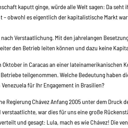
chaft kaputt ginge, würde alle Welt sagen: Da seht ih
 – obwohl es eigentlich der kapitalistische Markt war
 nach Verstaatlichung. Mit den jahrelangen Besetzun
beiter den Betrieb leiten können und dazu keine Kapit
en Oktober in Caracas an einer lateinamerikanischen 
r Betriebe teilgenommen. Welche Bedeutung haben die
 Venezuela für Ihr Engagement in Brasilien?
che Regierung Chávez Anfang 2005 unter dem Druck de
 verstaatlichte, war dies für uns eine große Rückens
verteilt und gesagt: Lula, mach es wie Chávez! Die ve