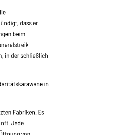
die
ündigt, dass er
ungen beim
eneralstreik
 in der schließlich
idaritätskarawane in
zten Fabriken. Es
unft. Jede
 Öffnung von