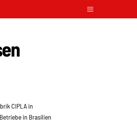
sen
brik CIPLA in
etriebe in Brasilien