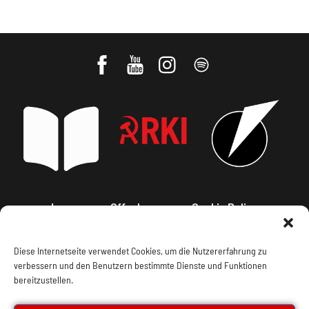
Impressum, Offenlegung
Cookie Policy
Datenschutz
Kontakt
Diese Internetseite verwendet Cookies, um die Nutzererfahrung zu
verbessern und den Benutzern bestimmte Dienste und Funktionen
bereitzustellen.