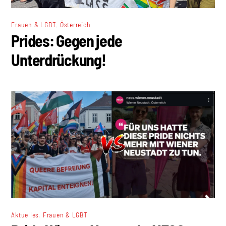
,
Frauen & LGBT
Österreich
Prides: Gegen jede
Unterdrückung!
,
Aktuelles
Frauen & LGBT