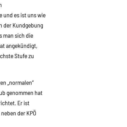
m
 und es ist uns wie
ach der Kundgebung
ss man sich die
hat angekündigt,
chste Stufe zu
ren
„
normalen
“
laub genommen hat
chtet. Er ist
n neben der KPÖ