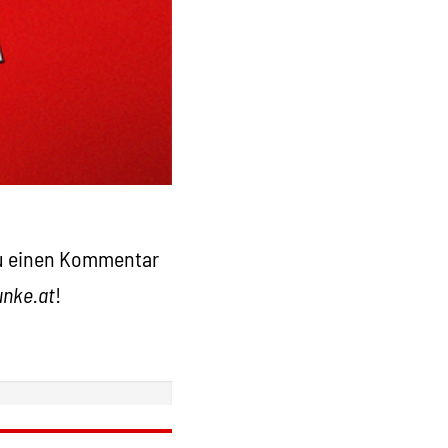
 du einen Kommentar
nke.at
!