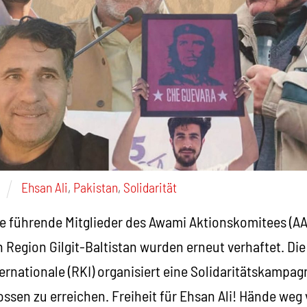
Ehsan Ali
,
Pakistan
,
Solidarität
re führende Mitglieder des Awami Aktionskomitees (AA
 Region Gilgit-Baltistan wurden erneut verhaftet. Di
rnationale (RKI) organisiert eine Solidaritätskampag
ossen zu erreichen. Freiheit für Ehsan Ali! Hände weg