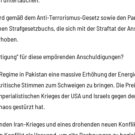
rd gemäß dem Anti-Terrorismus-Gesetz sowie den Pa
en Strafgesetzbuchs, die sich mit der Straftat der An
rhoben.
ertigung“ für diese empörenden Anschuldigungen?
s Regime in Pakistan eine massive Erhöhung der Energ
 kritische Stimmen zum Schweigen zu bringen. Die Pre
imperialistischen Krieges der USA und Israels gegen den
haos gestürzt hat.
nden Iran-Krieges und eines drohenden neuen Konflik
n Konflikt als Vorwand, um alte Rechnungen zu beglei