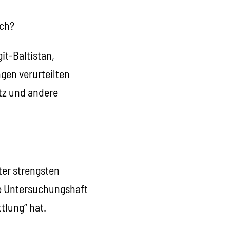
ich?
it-Baltistan,
ngen verurteilten
tz und andere
ter strengsten
hre Untersuchungshaft
tlung“ hat.