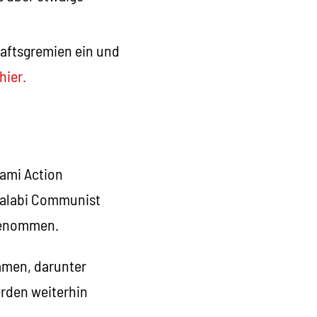
haftsgremien ein und
hier.
wami Action
nqalabi Communist
tgenommen.
mmen, darunter
rden weiterhin