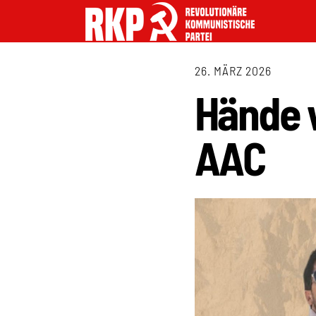
26. MÄRZ 2026
Hände 
AAC