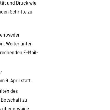
ität und Druck wie
nden Schritte zu
, entweder
on. Weiter unten
prechenden E-Mail-
e
 9. April statt.
eiten des
e Botschaft zu
s über etwaige