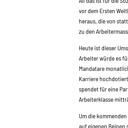
All das ist für die
vor dem Ersten Weltk
heraus, die
von
statt
zu den Arbeitermass
Heute ist dieser Um
Arbeiter würde es fü
Mandatare monatlich
Karriere hochdotier
spendet für eine Par
Arbeiterklasse mittr
Um die kommenden Kl
auf eigenen Beinen s