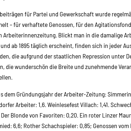
beiträgen für Partei und Gewerkschaft wurde regelmäß
t – für verhaftete Genossen, für den Agitationsfond
 Arbeiterinnenzeitung. Blickt man in die damalige Arb
und ab 1895 täglich erscheint, finden sich in jeder A
en, die aufgrund der staatlichen Repression unter
en, die wunderschön die Breite und zunehmende Vera
ellen.
us dem Gründungsjahr der Arbeiter-Zeitung: Simmerin
orfer Arbeiter: 1,6. Weinlesefest Villach: 1,41. Schwe
 Der Blonde von Favoriten: 0,20. Ein roter Linzer Maure
ied: 6,6; Rother Schachspieler: 0,85; Genossen vom