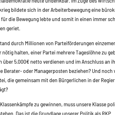
 Sozialdemokratie heute undenkbar. Im Zuge des Wirts
rieg bildete sich in der Arbeiterbewegung eine bürok
 für die Bewegung lebte und somit in einen immer sc
en geriet.
stand durch Millionen von Parteiförderungen einzemen
r nötig halten, einer Partei mehrere Tageslöhne zu ge
 über 5.000€ netto verdienen und im Anschluss an ih
te Berater- oder Managerposten beziehen? Und noch v
tei, die gemeinsam mit den Bürgerlichen in der Regier
ägt?
assenkämpfe zu gewinnen, muss unsere Klasse politi
tehen. Das ist die Grundlage unserer Politik als RKP.