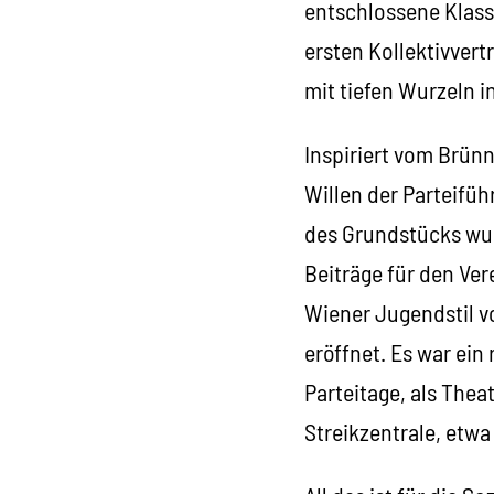
entschlossene Klas
ersten Kollektivver
mit tiefen Wurzeln i
Inspiriert vom Brünn
Willen der Parteifüh
des Grundstücks wu
Beiträge für den Ver
Wiener Jugendstil v
eröffnet. Es war ei
Parteitage, als Theat
Streikzentrale, etw