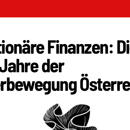
ionäre Finanzen: D
Jahre der
erbewegung Österre