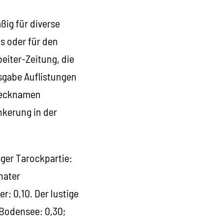
ig für diverse
s oder für den
eiter-Zeitung, die
usgabe Auflistungen
 Decknamen
nkerung in der
ger Tarockpartie:
chater
r: 0,10. Der lustige
 Bodensee: 0,30;