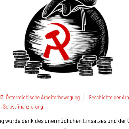
13
,
Österreichische Arbeiterbewegung
Geschichte der Ar
n
,
Selbstfinanzierung
g wurde dank des unermüdlichen Einsatzes und der 