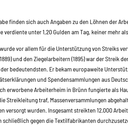
abe finden sich auch Angaben zu den Löhnen der Arbeit
e verdiente unter 1,20 Gulden am Tag, keiner mehr als
 wurde vor allem für die Unterstützung von Streiks v
89) und den Ziegelarbeitern (1895) war der Streik der
er der bedeutendsten. Er bekam europaweite Unterstütz
itätserklärungen und Spendensammlungen aus Deutsc
sch erworbene Arbeiterheim in Brünn fungierte als Ha
ie Streikleitung traf, Massenversammlungen abgehal
en versorgt wurden. Insgesamt streikten 12.000 Arbei
h schließlich gegen die Textilfabrikanten durchzuset