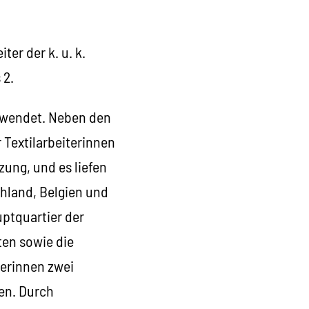
er der k. u. k.
 2.
erwendet. Neben den
 Textilarbeiterinnen
ung, und es liefen
hland, Belgien und
uptquartier der
ten sowie die
terinnen zwei
zen. Durch