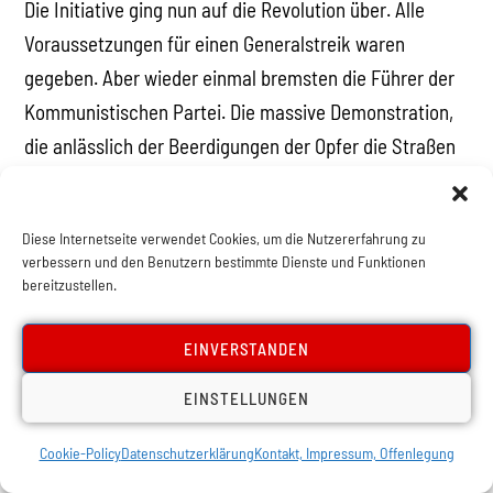
Die Initiative ging nun auf die Revolution über. Alle
Voraussetzungen für einen Generalstreik waren
gegeben. Aber wieder einmal bremsten die Führer der
Kommunistischen Partei. Die massive Demonstration,
die anlässlich der Beerdigungen der Opfer die Straßen
Madrids füllte, wurde von Ordnern der
Kommunistischen Partei streng überwacht, die
Diese Internetseite verwendet Cookies, um die Nutzererfahrung zu
Schweigen verhängten und das Zeigen von
verbessern und den Benutzern bestimmte Dienste und Funktionen
Transparenten oder Slogans verhinderten.
bereitzustellen.
Die Führer der KP sahen darin keine Gelegenheit, eine
EINVERSTANDEN
Massenbewegung zum Sturz des Regimes anzuführen,
EINSTELLUNGEN
sondern es zu stützen und Verhandlungen
aufzunehmen. Santiago Carrillo erklärte öffentlich,
Cookie-Policy
Datenschutzerklärung
Kontakt, Impressum, Offenlegung
dass „wir die Regierung unterstützen müssen“.