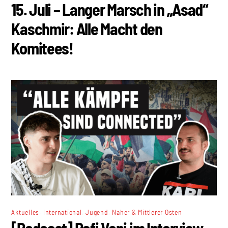
15. Juli – Langer Marsch in „Asad“
Kaschmir: Alle Macht den
Komitees!
,
,
,
Aktuelles
International
Jugend
Naher & Mittlerer Osten
[Podcast] Rafi Veni im Interview