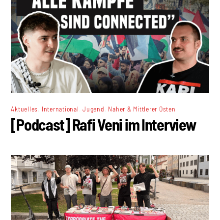
,
,
,
Aktuelles
International
Jugend
Naher & Mittlerer Osten
[Podcast] Rafi Veni im Interview