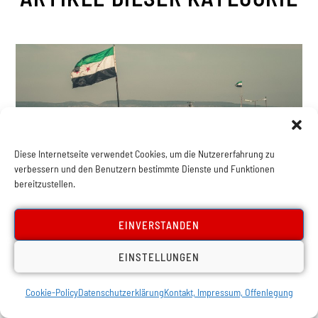
Diese Internetseite verwendet Cookies, um die Nutzererfahrung zu
verbessern und den Benutzern bestimmte Dienste und Funktionen
bereitzustellen.
,
,
Aktuelles
Imperialismus & Nationale Frage
Naher & Mittlerer Osten
EINVERSTANDEN
Syrien nach dem Umsturz:
EINSTELLUNGEN
Klassenwidersprüche,
imperialistische Rivalität und der
Cookie-Policy
Datenschutzerklärung
Kontakt, Impressum, Offenlegung