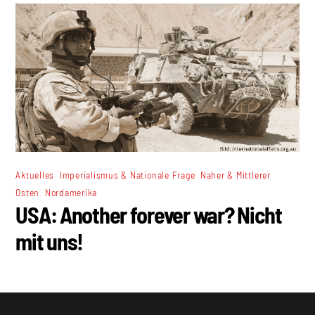
,
,
Aktuelles
Imperialismus & Nationale Frage
Naher & Mittlerer
,
Osten
Nordamerika
USA: Another forever war? Nicht
mit uns!