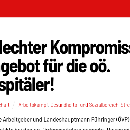
hlechter Kompromiss
ebot für die oö.
pitäler!
chaft
Arbeitskampf
,
Gesundheits- und Sozialbereich
,
Stre
e Arbeitgeber und Landeshauptmann Pühringer (ÖVP) 
likts bei den oö. Ordensspitälern gemacht. Dieses w