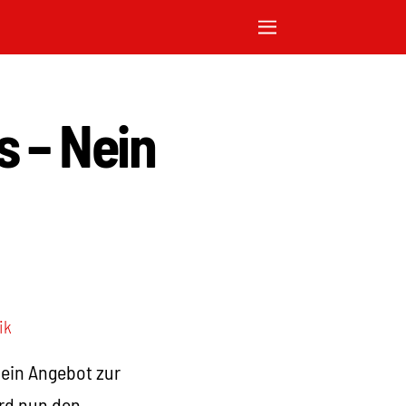
 – Nein
ik
ein Angebot zur
ird nun den