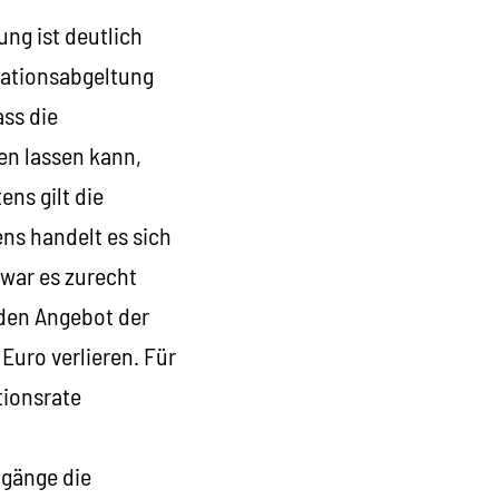
ng ist deutlich
flationsabgeltung
ass die
en lassen kann,
ens gilt die
ens handelt es sich
war es zurecht
nden Angebot der
Euro verlieren. Für
tionsrate
ugänge die