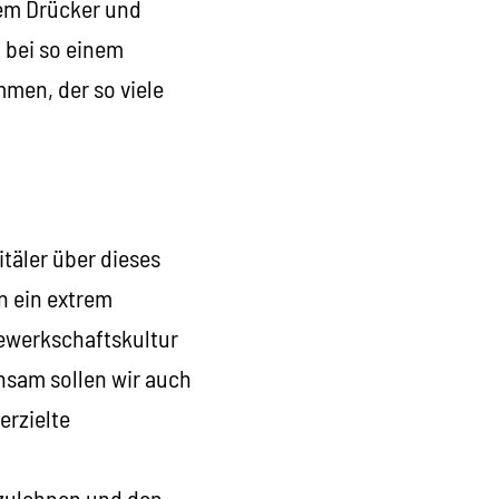
dem Drücker und
 bei so einem
men, der so viele
täler über dieses
n ein extrem
 Gewerkschaftskultur
nsam sollen wir auch
erzielte
zulehnen und den