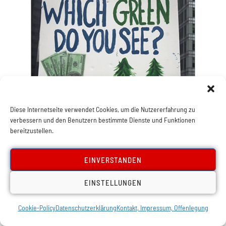
Diese Internetseite verwendet Cookies, um die Nutzererfahrung zu
,
Europa
Österreich
verbessern und den Benutzern bestimmte Dienste und Funktionen
Schwitzen für Kriegstreiber
bereitzustellen.
EINVERSTANDEN
EINSTELLUNGEN
Cookie-Policy
Datenschutzerklärung
Kontakt, Impressum, Offenlegung