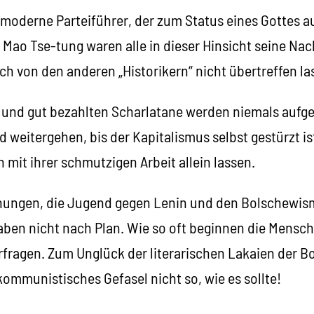
 moderne Parteiführer, der zum Status eines Gottes auf
d Mao Tse-tung waren alle in dieser Hinsicht seine Nac
ich von den anderen „Historikern“ nicht übertreffen las
 und gut bezahlten Scharlatane werden niemals aufge
eitergehen, bis der Kapitalismus selbst gestürzt ist.
 mit ihrer schmutzigen Arbeit allein lassen.
ühungen, die Jugend gegen Lenin und den Bolschewis
aben nicht nach Plan. Wie so oft beginnen die Menschen
rfragen. Zum Unglück der literarischen Lakaien der B
ikommunistisches Gefasel nicht so, wie es sollte!