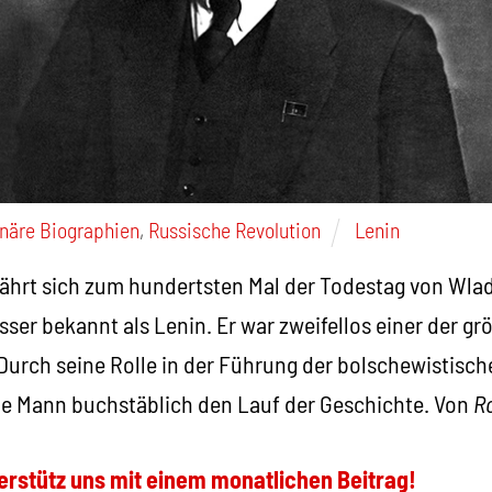
onäre Biographien
,
Russische Revolution
Lenin
ährt sich zum hundertsten Mal der Todestag von Wladi
sser bekannt als Lenin. Er war zweifellos einer der gr
 Durch seine Rolle in der Führung der bolschewistisch
e Mann buchstäblich den Lauf der Geschichte. Von
R
erstütz uns mit einem monatlichen Beitrag!