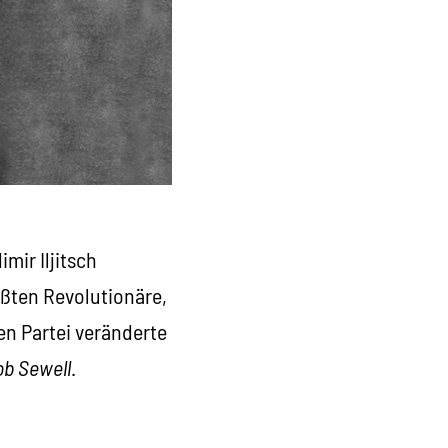
mir Iljitsch
ößten Revolutionäre,
en Partei veränderte
ob Sewell
.