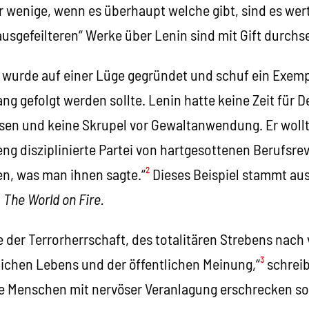
r wenige, wenn es überhaupt welche gibt, sind es wert
ausgefeilteren“ Werke über Lenin sind mit Gift durchse
wurde auf einer Lüge gegründet und schuf ein Exemp
ng gefolgt werden sollte. Lenin hatte keine Zeit für 
sen und keine Skrupel vor Gewaltanwendung. Er wollte
eng disziplinierte Partei von hartgesottenen Berufsre
n, was man ihnen sagte.“
²
Dieses Beispiel stammt aus
n
The World on Fire.
e der Terrorherrschaft, des totalitären Strebens nach 
lichen Lebens und der öffentlichen Meinung,“
³
schreib
ie Menschen mit nervöser Veranlagung erschrecken sol