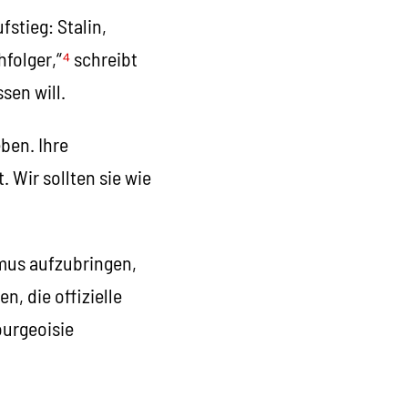
stieg: Stalin,
hfolger,“
⁴
schreibt
sen will.
ben. Ihre
 Wir sollten sie wie
mus aufzubringen,
, die offizielle
ourgeoisie