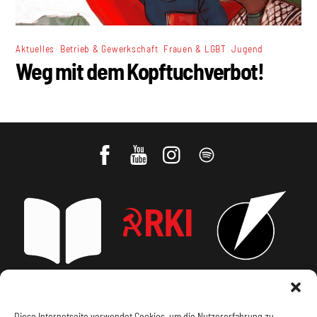
,
,
,
Aktuelles
Betrieb & Gewerkschaft
Frauen & LGBT
Jugend
Weg mit dem Kopftuchverbot!
Impressum, Offenlegung
Cookie Policy
Diese Internetseite verwendet Cookies, um die Nutzererfahrung zu