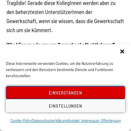
Tragödie! Gerade diese KollegInnen werden aber zu
den beherztesten UnterstützerInnen der
Gewerkschaft, wenn sie wissen, dass die Gewerkschaft
sich um sie kümmert.
Wie können wir unsere Gewerkschaft aktivieren?
„Wie soll unsere Gewerkschaft denn kämpfen?“,
Diese Internetseite verwendet Cookies, um die Nutzererfahrung zu
werden viele fragen. „Viele unserer Mitglieder kommen
verbessern und den Benutzern bestimmte Dienste und Funktionen
bereitzustellen.
nicht einmal zu den Gewerkschaftstreffen. Eure Ideen
sind ja schön und gut, aber unsere Mitglieder würden
EINVERSTANDEN
da nicht mitmachen.“
EINSTELLUNGEN
Das Rückgrat einer jeden Gewerkschaft bildet die
Gewerkschaftsdemokratie. Je demokratischer eine
Cookie-Policy
Datenschutzerklärung
Kontakt, Impressum, Offenlegung
Gewerkschaft ist, desto stärker wird sie sein. Im