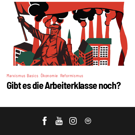
,
,
Marxismus Basics
Ökonomie
Reformismus
Gibt es die Arbeiterklasse noch?