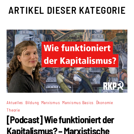
ARTIKEL DIESER KATEGORIE
,
,
,
,
,
Aktuelles
Bildung
Marxismus
Marxismus Basics
Ökonomie
Theorie
[Podcast] Wie funktioniert der
Kapitalismus? – Marxistische