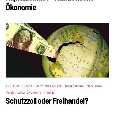
Ökonomie
,
,
,
,
,
Aktuelles
Europa
Geschichte ab 1945
International
Marxismus
,
,
Nordamerika
Ökonomie
Theorie
Schutzzoll oder Freihandel?