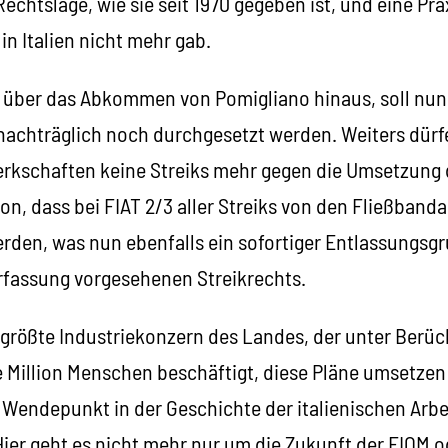
echtslage, wie sie seit 1970 gegeben ist, und eine Prax
in Italien nicht mehr gab.
 über das Abkommen von Pomigliano hinaus, soll nun
nachträglich noch durchgesetzt werden. Weiters dürf
kschaften keine Streiks mehr gegen die Umsetzung 
n, dass bei FIAT 2/3 aller Streiks von den Fließband
en, was nun ebenfalls ein sofortiger Entlassungsgrun
rfassung vorgesehenen Streikrechts.
r größte Industriekonzern des Landes, der unter Berü
e Million Menschen beschäftigt, diese Pläne umsetzen
Wendepunkt in der Geschichte der italienischen Ar
er geht es nicht mehr nur um die Zukunft der FIOM o