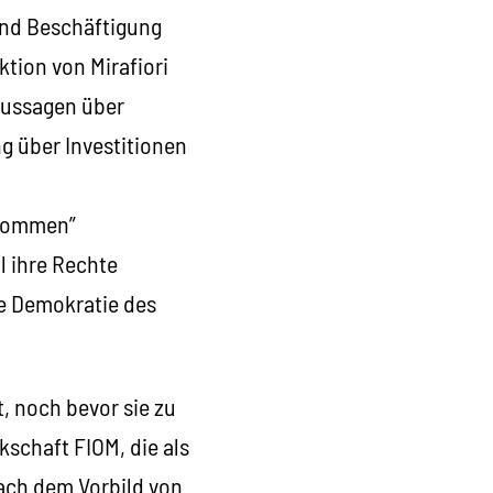
 und Beschäftigung
tion von Mirafiori
Aussagen über
ng über Investitionen
bkommen”
l ihre Rechte
ie Demokratie des
, noch bevor sie zu
kschaft FIOM, die als
nach dem Vorbild von