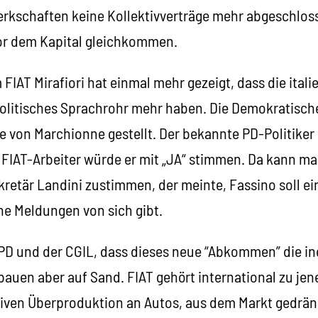
rkschaften keine Kollektivverträge mehr abgeschlos
vor dem Kapital gleichkommen.
 FIAT Mirafiori hat einmal mehr gezeigt, dass die ital
olitisches Sprachrohr mehr haben. Die Demokratische 
ne von Marchionne gestellt. Der bekannte PD-Politiker
n FIAT-Arbeiter würde er mit „JA“ stimmen. Da kann m
retär Landini zustimmen, der meinte, Fassino soll e
he Meldungen von sich gibt.
PD und der CGIL, dass dieses neue “Abkommen” die ind
, bauen aber auf Sand. FIAT gehört international zu je
iven Überproduktion an Autos, aus dem Markt gedrä