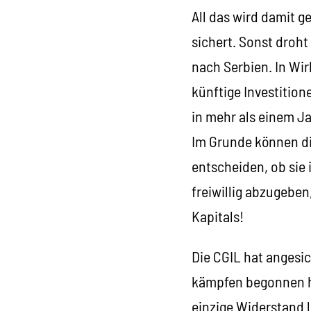
All das wird damit g
sichert. Sonst droh
nach Serbien. In Wi
künftige Investition
in mehr als einem Ja
Im Grunde können d
entscheiden, ob sie 
freiwillig abzugeben
Kapitals!
Die CGIL hat angesic
kämpfen begonnen hat
einzige Widerstand l