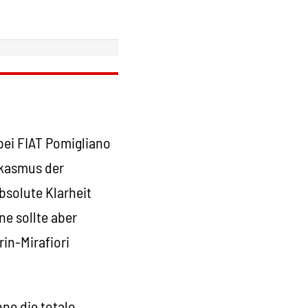
ei FIAT Pomigliano
rkasmus der
bsolute Klarheit
e sollte aber
in-Mirafiori
nne die totale