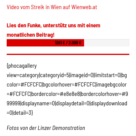
Video vom Streik in Wien auf Wienweb.at
Lies den Funke, unterstütz uns mit einem
monatlichen Beitrag!
1261 € / 2.000 €
{phocagallery
view=category|categoryid=5|imageid=0|limitstart=0|bg
color=#FCFCFC|bgcolorhover=#FCFCFC|imagebgcolor
=#FCFCFC|bordercolor=#e8e8e8|bordercolorhover=#9
99999|displayname=0|displaydetail=0|displaydownload
=0|detail=3}
Fotos von der Linzer Demonstration