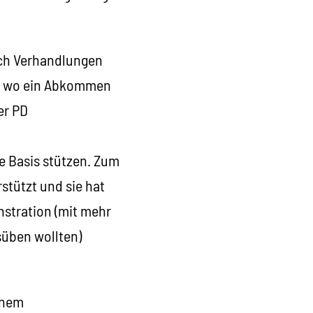
noch Verhandlungen
m, wo ein Abkommen
er PD
e Basis stützen. Zum
stützt und sie hat
stration (mit mehr
süben wollten)
inem