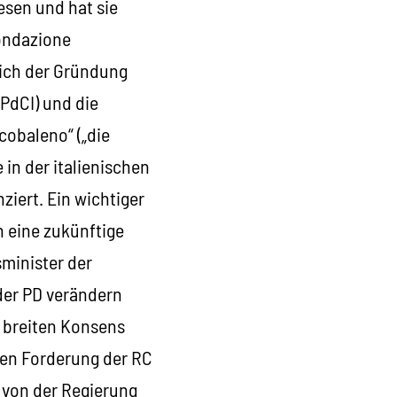
esen und hat sie
fondazione
sich der Gründung
(PdCI) und die
cobaleno“ („die
 in der italienischen
ziert. Ein wichtiger
n eine zukünftige
sminister der
 der PD verändern
s breiten Konsens
ten Forderung der RC
r von der Regierung