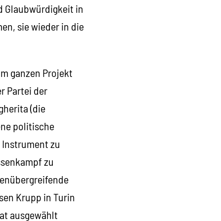
nd Glaubwürdigkeit in
en, sie wieder in die
 im ganzen Projekt
r Partei der
herita (die
ne politische
s Instrument zu
assenkampf zu
ssenübergreifende
ssen Krupp in Turin
dat ausgewählt