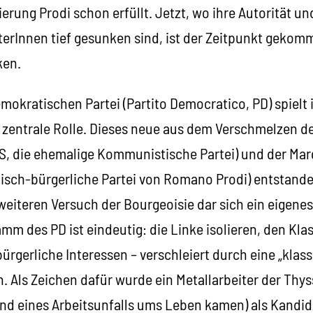
ierung Prodi schon erfüllt. Jetzt, wo ihre Autorität u
erInnen tief gesunken sind, ist der Zeitpunkt gekomm
ken.
mokratischen Partei (Partito Democratico, PD) spielt
 zentrale Rolle. Dieses neue aus dem Verschmelzen de
, die ehemalige Kommunistische Partei) und der Marg
lisch-bürgerliche Partei von Romano Prodi) entstande
 weiteren Versuch der Bourgeoisie dar sich ein eigene
mm des PD ist eindeutig: die Linke isolieren, den Kl
ürgerliche Interessen – verschleiert durch eine „kla
n. Als Zeichen dafür wurde ein Metallarbeiter der Thy
end eines Arbeitsunfalls ums Leben kamen) als Kandi