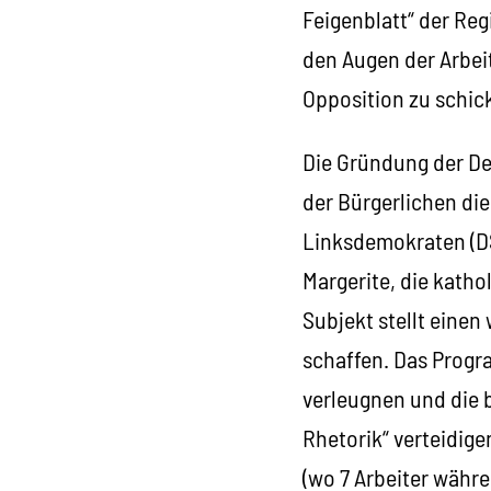
Feigenblatt“ der Reg
den Augen der Arbeit
Opposition zu schic
Die Gründung der De
der Bürgerlichen die
Linksdemokraten (DS
Margerite, die katho
Subjekt stellt einen
schaffen. Das Progra
verleugnen und die b
Rhetorik“ verteidige
(wo 7 Arbeiter währ