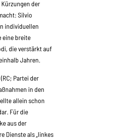
, Kürzungen der
acht: Silvio
en individuellen
 eine breite
i, die verstärkt auf
einhalb Jahren.
(RC; Partei der
Maßnahmen in den
llte allein schon
ar. Für die
ke aus der
e Dienste als „linkes