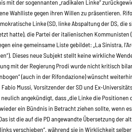
nis mit der sogennanten „radikalen Linke“ zurückgewi
ene Wahlliste gegen ihren Willen zu präsentieren. Ri
mokratische Linke (SD, linke Abspaltung der DS, die 
zt hatte), die Partei der italienischen Kommunisten 
n eine gemeinsame Liste gebildet: „La Sinistra, l’Ar
n“). Dieses neue Subjekt stellt keine wirkliche Wende
rung mit der Regierung Prodi wurde nicht kritisch bilan
enbogen“ (auch in der Rifondazione) wünscht weiterhi
. Fabio Mussi, Vorsitzender der SD und Ex-Universität
 neulich angekündigt, dass „die Linke die Positionen
wieder ein Bündnis in Betracht ziehen sollte, wenn e
s ist die auf die PD angewandte Übersetzung der al
links verschieben“, während sie in Wirklichkeit selbe