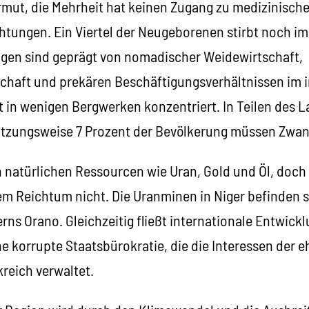
Armut, die Mehrheit hat keinen Zugang zu medizinisc
htungen. Ein Viertel der Neugeborenen stirbt noch im
gen sind geprägt von nomadischer Weidewirtschaft,
chaft und prekären Beschäftigungsverhältnissen im i
st in wenigen Bergwerken konzentriert. In Teilen des 
ätzungsweise 7 Prozent der Bevölkerung müssen Zwang
an natürlichen Ressourcen wie Uran, Gold und Öl, doc
em Reichtum nicht. Die Uranminen in Niger befinden s
ns Orano. Gleichzeitig fließt internationale Entwickl
ne korrupte Staatsbürokratie, die die Interessen der 
reich verwaltet.