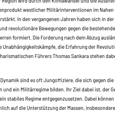
der Region wird durch den Klimawandel und die Ausbre
enprodukt westlicher Militärinterventionen im Nahen
rstärkt. In den vergangenen Jahren haben sich in de
 und revolutionäre Bewegungen gegen die bestehend
erren formiert. Die Forderung nach dem Abzug ausländ
ie Unabhängigkeitskämpfe, die Erfahrung der Revoluti
 charismatischen Führers Thomas Sankara stehen dabe
Dynamik sind es oft Jungoffiziere, die sich gegen die
nd ein Militärregime bilden. Ihr Ziel dabei ist, der G
ein stabiles Regime entgegenzusetzen. Dabei können 
chlich auf die Unterstützung der Massen, insbesonder