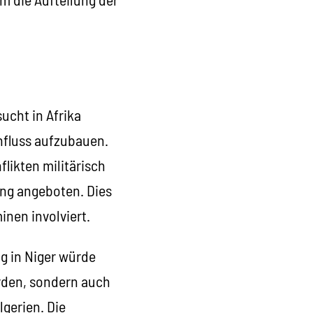
ucht in Afrika
nfluss aufzubauen.
likten militärisch
ung angeboten. Dies
minen involviert.
ng in Niger würde
rden, sondern auch
gerien. Die