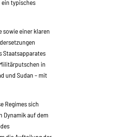
t ein typisches
e sowie einer klaren
andersetzungen
s Staatsapparates
 Militärputschen in
ad und Sudan – mit
.
e Regimes sich
en Dynamik auf dem
 des
m die Aufteilung der