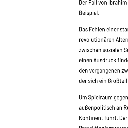
Der Fall von Ibrahim 
Beispiel.
Das Fehlen einer sta
revolutionären Alte
zwischen sozialen S
einen Ausdruck finde
den vergangenen zwei
der sich ein Großtei
Um Spielraum gegen
außenpolitisch an R
Kontinent führt. De
Protektionismus und