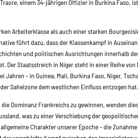
Traore, einem 34-jährigen Offizier in Burkina Faso, is
rken Arbeiterklasse als auch einer starken Bourgeoisi
rnative führt dazu, dass der Klassenkampf in Ausein
chichten und politischen Ausrichtungen innerhalb de
t. Der Staatsstreich in Niger steht in einer Reihe von
 Jahren – in Guinea, Mali, Burkina Faso, Niger, Tsch
l der Sahelzone dem westlichen Einfluss entzogen hat
 die Dominanz Frankreichs zu gewinnen, wenden dies
ussland, was zu einer Verschiebung der geopolitisch
r allgemeine Charakter unserer Epoche – die Zunahme
 der verschärfte Kampf zwischen den Imperialisten u