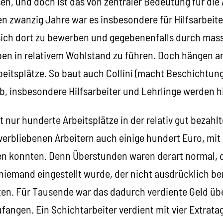
sen, und doch ist das von zentraler Bedeutung für die 
ten zwanzig Jahre war es insbesondere für Hilfsarbeiter
sich dort zu bewerben und gegebenenfalls durch mass
en in relativem Wohlstand zu führen. Doch hängen 
eitsplätze. So baut auch Collini (macht Beschichtung
 ab, insbesondere Hilfsarbeiter und Lehrlinge werden 
 nur hunderte Arbeitsplätze in der relativ gut bezahlt
erbliebenen Arbeitern auch einige hundert Euro, mit 
en konnten. Denn Überstunden waren derart normal, da
 niemand eingestellt wurde, der nicht ausdrücklich ber
ten. Für Tausende war das dadurch verdiente Geld üb
fangen. Ein Schichtarbeiter verdient mit vier Extrat