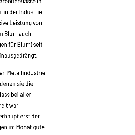
Arbeiterklasse in
 in der Industrie
ive Leistung von
am Blum auch
en für Blum) seit
hinausgedrängt.
en Metallindustrie,
denen sie die
ss bei aller
eit war,
erhaupt erst der
agen im Monat gute