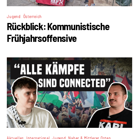
,
Jugend
Österreich
Rückblick: Kommunistische
Frühjahrsoffensive
,
,
,
Aktuelles
International
Jugend
Naher & Mittlerer Osten