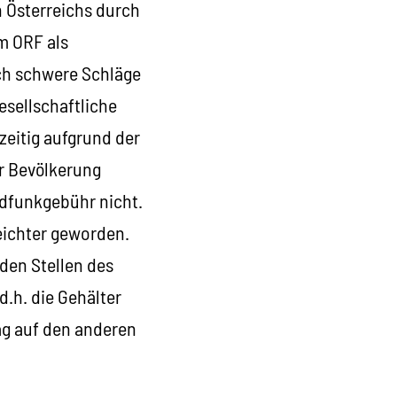
n Österreichs durch
em ORF als
ich schwere Schläge
esellschaftliche
zeitig aufgrund der
r Bevölkerung
ndfunkgebühr nicht.
eichter geworden.
nden Stellen des
.h. die Gehälter
ag auf den anderen