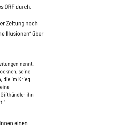
es ORF durch.
rer Zeitung noch
e Illusionen“ über
Zeitungen nennt,
rocknen, seine
, die im Krieg
seine
 Gifthändler ihn
t.“
tInnen einen