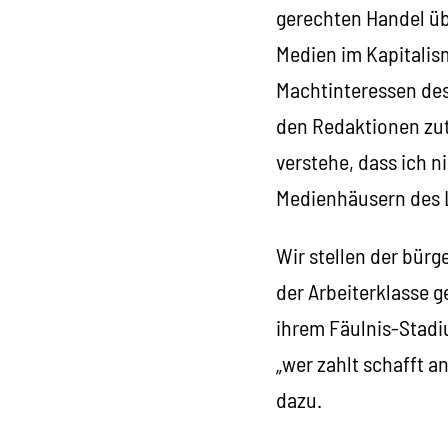
gerechten Handel üb
Medien im Kapitalis
Machtinteressen des
den Redaktionen zuta
verstehe, dass ich n
Medienhäusern des L
Wir stellen der bür
der Arbeiterklasse g
ihrem Fäulnis-Stadi
„wer zahlt schafft a
dazu.