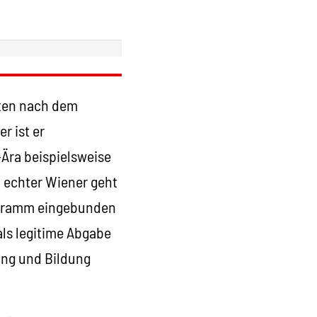
rten nach dem
r ist er
-Ära beispielsweise
n echter Wiener geht
rogramm eingebunden
ls legitime Abgabe
ung und Bildung