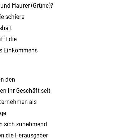
 und Maurer (Grüne)?
e schiere
shalt
fft die
 des Einkommens
en den
en ihr Geschäft seit
nternehmen als
ige
ken sich zunehmend
ten die Herausgeber