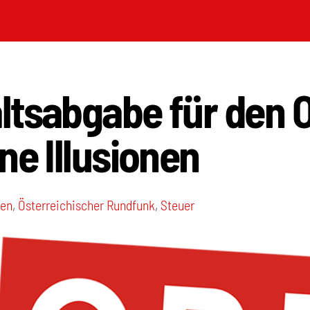
ltsabgabe für den 
ne Illusionen
ien
,
Österreichischer Rundfunk
,
Steuer