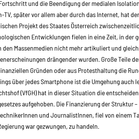
Fortschritt und die Beendigung der medialen Isolatio
n-TV, später vor allem aber durch das Internet, hat d
tischen Projekt des Staates Österreich zwischenzeitl
nologischen Entwicklungen fielen in eine Zeit, in der g
 den Massenmedien nicht mehr artikuliert und gleich
isenerscheinungen drängender wurden. Große Teile de
 finanziellen Gründen oder aus Protesthaltung die Ru
mings über jedes Smartphone ist die Umgehung auch l
htshof (VfGH) hat in dieser Situation die entscheide
etzes aufgehoben. Die Finanzierung der Struktur – d
echnikerInnen und JournalistInnen, fiel von einem T
Regierung war gezwungen, zu handeln.