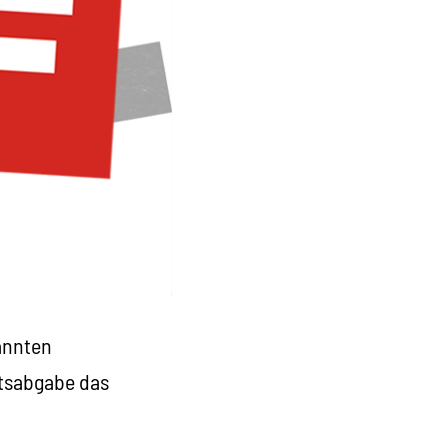
annten
ltsabgabe das