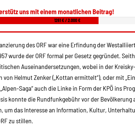
erstütz uns mit einem monatlichen Beitrag!
1261 € / 2.000 €
nanzierung des ORF war eine Erfindung der Westalliie
957 wurde der ORF formal per Gesetz gegründet. Seithe
litischen Auseinandersetzungen, wobei in der Kreisky
 von Helmut Zenker („Kottan ermittelt“), oder mit „Ei
r „Alpen-Saga“ auch die Linke in Form der KPÖ ins P
asis konnte die Rundfunkgebühr vor der Bevölkerung a
, um das Interesse an Information, Kultur, Unterhalt
F zu stillen.