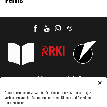
Impressum, Offenlegung
Cookie Policy
Datenschutz
Kontakt
Diese Internetseite verwendet Cookies, um die Nutzererfahrung zu
verbessern und den Benutzern bestimmte Dienste und Funktionen
bereitzustellen.