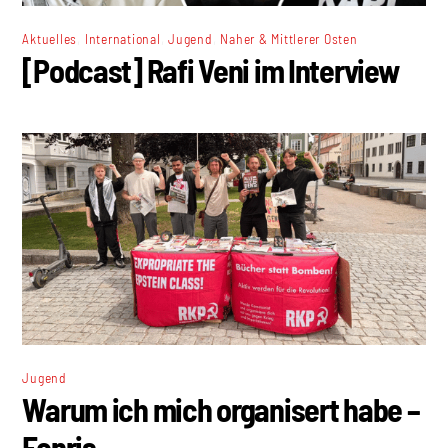
,
,
,
Aktuelles
International
Jugend
Naher & Mittlerer Osten
[Podcast] Rafi Veni im Interview
Jugend
Warum ich mich organisert habe –
Fenris