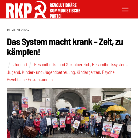
19. JUNI 2023
Das System macht krank – Zeit, zu
kämpfen!
Jugend
Gesundheits- und Sozialbereich
,
Gesundheitssystem
,
Jugend
,
Kinder- und Jugendbetreuung
,
Kindergarten
,
Psyche
,
Psychische Erkrankungen