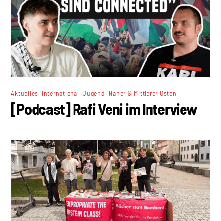
,
,
,
Aktuelles
International
Jugend
Naher & Mittlerer Osten
[Podcast] Rafi Veni im Interview