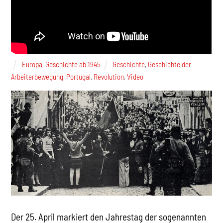
Europa
,
Geschichte ab 1945
Geschichte
,
Geschichte der
Arbeiterbewegung
,
Portugal
,
Revolution
,
Video
Der 25. April markiert den Jahrestag der sogenannten