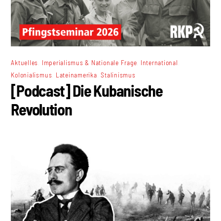
,
,
,
Aktuelles
Imperialismus & Nationale Frage
International
,
,
Kolonialismus
Lateinamerika
Stalinismus
[Podcast] Die Kubanische
Revolution