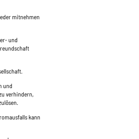
 jeder mitnehmen
ser- und
freundschaft
ellschaft.
n und
zu verhindern,
zulösen.
romausfalls kann