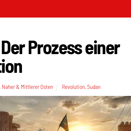
Der Prozess einer
tion
,
Naher & Mittlerer Osten
Revolution
,
Sudan