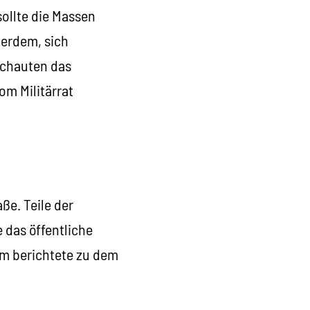
sollte die Massen
ßerdem, sich
schauten das
om Militärrat
aße. Teile der
 das öffentliche
om berichtete zu dem