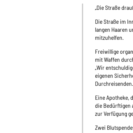
„Die Straße drauß
Die Straße im In
langen Haaren u
mitzuhelfen.
Freiwillige orga
mit Waffen dur
„Wir entschuldig
eigenen Sicherhe
Durchreisenden
Eine Apotheke, d
die Bedürftigen
zur Verfügung ges
Zwei Blutspendet