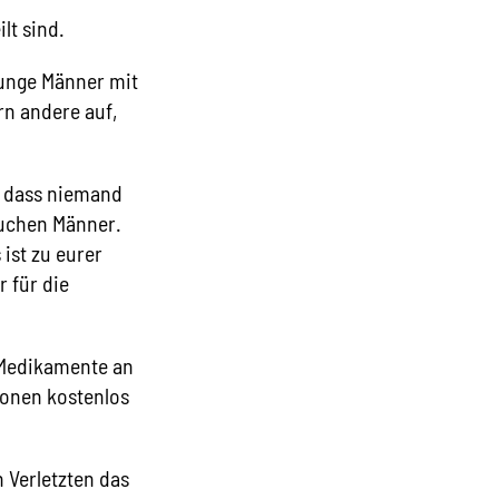
lt sind.
 junge Männer mit
n andere auf,
n, dass niemand
uchen Männer.
ist zu eurer
 für die
 Medikamente an
sonen kostenlos
 Verletzten das