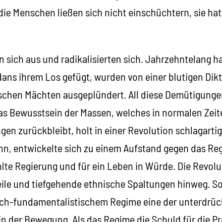
die Menschen ließen sich nicht einschüchtern, sie ha
n sich aus und radikalisierten sich. Jahrzehntelang ha
ans ihrem Los gefügt, wurden von einer blutigen Dik
ischen Mächten ausgeplündert. All diese Demütigunge
Das Bewusstsein der Massen, welches in normalen Zeit
en zurückbleibt, holt in einer Revolution schlagartig
n, entwickelte sich zu einem Aufstand gegen das Reg
te Regierung und für ein Leben in Würde. Die Revolu
ile und tiefgehende ethnische Spaltungen hinweg. So 
isch-fundamentalistischem Regime eine der unterdrüc
in der Bewegung. Als das Regime die Schuld für die Pr