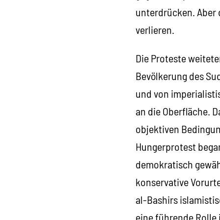
unterdrücken. Aber 
verlieren.
Die Proteste weitete
Bevölkerung des Sud
und von imperialist
an die Oberfläche. 
objektiven Bedingung
Hungerprotest began
demokratisch gewähl
konservative Vorurte
al-Bashirs islamist
eine führende Rolle 