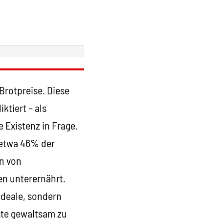
Brotpreise. Diese
tiert – als
 Existenz in Frage.
 etwa 46% der
en von
en unterernährt.
Ideale, sondern
ste gewaltsam zu