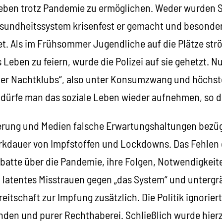
Leben trotz Pandemie zu ermöglichen. Weder wurden 
undheitssystem krisenfest er gemacht und besonder
et. Als im Frühsommer Jugendliche auf die Plätze str
ben zu feiern, wurde die Polizei auf sie gehetzt. Nur
der Nachtklubs“, also unter Konsumzwang und höchst
dürfe man das soziale Leben wieder aufnehmen, so di
rung und Medien falsche Erwartungshaltungen bezüg
kdauer von Impfstoffen und Lockdowns. Das Fehlen e
ebatte über die Pandemie, ihre Folgen, Notwendigkeit
t latentes Misstrauen gegen „das System“ und untergr
eitschaft zur Impfung zusätzlich. Die Politik ignorier
en und purer Rechthaberei. Schließlich wurde hier