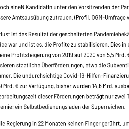
ch eineN KandidatIn unter den Vorsitzenden der Pa
ssere Amtsausübung zutrauen. (Profil, OGM-Umfrage v
rlust ist das Resultat der gescheiterten Pandemiebe
dee war und ist es, die Profite zu stabilisieren. Dies 
ine Profitsteigerung von 2019 auf 2020 von 5,5 Mrd. 
tisieren staatliche Überförderungen, etwa die Subven
mer. Die undurchsichtige Covid-19-Hilfen-Finanzie
9 Mrd. € zur Verfügung, bisher wurden 14,6 Mrd. ausbe
arbeitungszeit dieser Förderungen beträgt nur zwei T
demie: ein Selbstbedienungsladen der Superreichen.
e Regierung in 22 Monaten keinen Finger gerührt, um