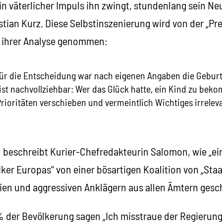
 ein väterlicher Impuls ihn zwingt, stundenlang sein 
tian Kurz. Diese Selbstinszenierung wird von der „Pre
ihrer Analyse genommen:
 für die Entscheidung war nach eigenen Angaben die Gebur
ist nachvollziehbar: Wer das Glück hatte, ein Kind zu bek
Prioritäten verschieben und vermeintlich Wichtiges irrelev
 beschreibt Kurier-Chefredakteurin Salomon, wie „ei
tiker Europas“ von einer bösartigen Koalition von „St
en und aggressiven Anklägern aus allen Ämtern gesc
5% der Bevölkerung sagen „Ich misstraue der Regierun