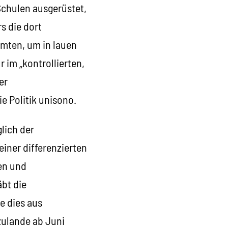
Schulen ausgerüstet,
s die dort
ömten, um in lauen
 im „kontrollierten,
er
e Politik unisono.
lich der
iner differenzierten
en und
äbt die
te dies aus
zulande ab Juni