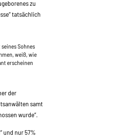
Neugeborenes zu
sse“ tatsächlich
t seines Sohnes
ommen, weiß, wie
ant erscheinen
ner der
aatsanwälten samt
hossen wurde“.
g“ und nur 57%